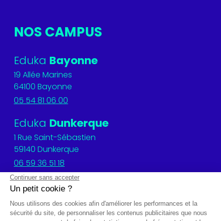
NOS CAMPUS
Eduka
Bayonne
19 Allée Marines
64100 Bayonne
05 54 81 06 00
Eduka
Dunkerque
1 Rue Saint-Sébastien
59140 Dunkerque
06 59 36 51 18
Eduka
Amiens
41, rue Jules Barni
80000 Amiens