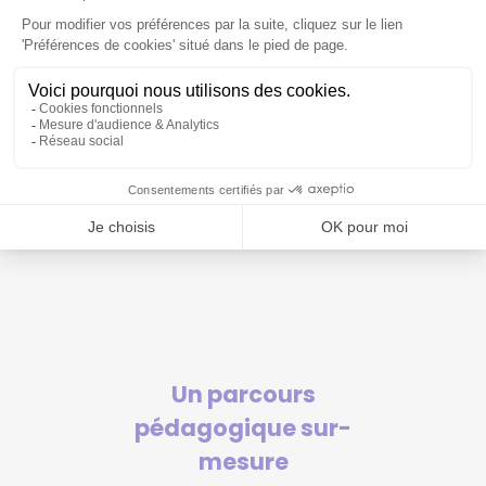
Des formations
professionnelles
reconnues
Qui donnent accès à des
diplômes et titres du
niveau 6 et 7
Un parcours
pédagogique sur-
mesure