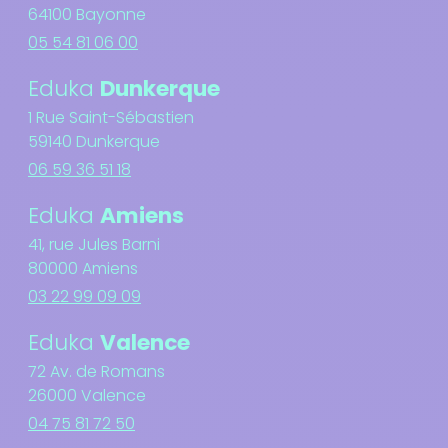
64100 Bayonne
05 54 81 06 00
Eduka
Dunkerque
1 Rue Saint-Sébastien
59140 Dunkerque
06 59 36 51 18
Eduka
Amiens
41, rue Jules Barni
80000 Amiens
03 22 99 09 09
Eduka
Valence
72 Av. de Romans
26000 Valence
04 75 81 72 50