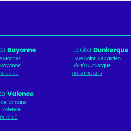
ka
Bayonne
Eduka
Dunkerque
ée Marines
1 Rue Saint-Sébastien
 Bayonne
59140 Dunkerque
 81 06 00
06 59 36 51 18
ka
Valence
. de Romans
 Valence
81 72 50