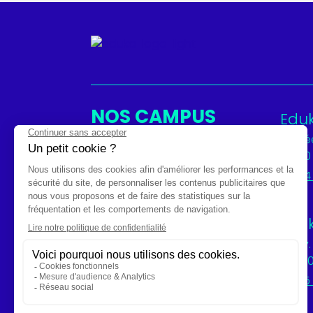
NOS CAMPUS
Edu
19 All
64100
05 54
Edu
72 Av
26000
04 75 